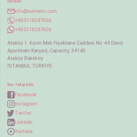
İletişim
info@nurmeric.com
+905316287636
+905316287636
Ataköy 1. Kısım Mah Fişekhane Caddesi No: 44 Deniz
Apartmanı Karşısı), Capacity, 34140
Ataköy Bakırköy
İSTANBUL TÜRKIYE
Bizi Takip Edin
Facebook
Instagram
Twitter
Linkedin
Youtube