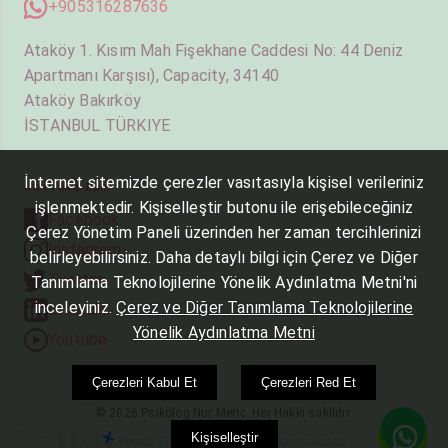
+905316287636
Ataköy 1. Kısım Mah Fişekhane Caddesi No: 44 Deniz
Apartmanı Karşısı), Capacity, 34140
Ataköy Bakırköy
İSTANBUL TÜRKIYE
İnternet sitemizde çerezler vasıtasıyla kişisel verileriniz
Bizi Takip Edin
işlenmektedir. Kişiselleştir butonu ile erişebileceğiniz
Facebook
Çerez Yönetim Paneli üzerinden her zaman tercihlerinizi
Instagram
belirleyebilirsiniz. Daha detaylı bilgi için Çerez ve Diğer
Twitter
Tanımlama Teknolojilerine Yönelik Aydınlatma Metni'ni
inceleyiniz.
Çerez ve Diğer Tanımlama Teknolojilerine
Linkedin
Yönelik Aydınlatma Metni
Youtube
Çerezleri Kabul Et
Çerezleri Red Et
© 2026 Psikolog Nur Meric. Her Hakkı saklıdır.
Kişiselleştir
Pozitif E-Ticaret Yazılımı Kullanmaktadır