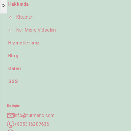
Hakkında
>
Kitapları
Nur Meriç Videoları
Hizmetlerimiz
Blog
Galeri
SSS
İletişim
info@nurmeric.com
+905316287636