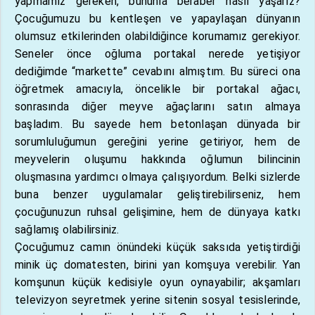
yapmamız gereken, bununla beraber nasıl yaşarız?
Çocuğumuzu bu kentleşen ve yapaylaşan dünyanın
olumsuz etkilerinden olabildiğince korumamız gerekiyor.
Seneler önce oğluma portakal nerede yetişiyor
dediğimde “markette” cevabını almıştım. Bu süreci ona
öğretmek amacıyla, öncelikle bir portakal ağacı,
sonrasında diğer meyve ağaçlarını satın almaya
başladım. Bu sayede hem betonlaşan dünyada bir
sorumluluğumun gereğini yerine getiriyor, hem de
meyvelerin oluşumu hakkında oğlumun bilincinin
oluşmasına yardımcı olmaya çalışıyordum. Belki sizlerde
buna benzer uygulamalar geliştirebilirseniz, hem
çocuğunuzun ruhsal gelişimine, hem de dünyaya katkı
sağlamış olabilirsiniz.
Çocuğumuz camın önündeki küçük saksıda yetiştirdiği
minik üç domatesten, birini yan komşuya verebilir. Yan
komşunun küçük kedisiyle oyun oynayabilir; akşamları
televizyon seyretmek yerine sitenin sosyal tesislerinde,