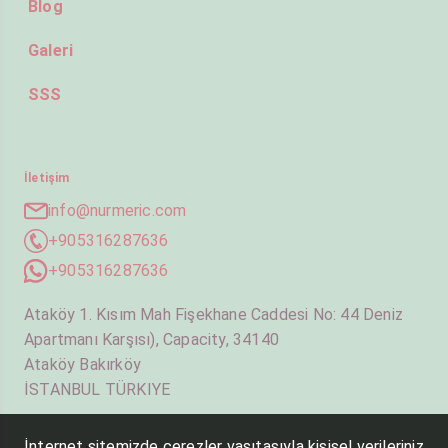
Blog
Galeri
SSS
İletişim
info@nurmeric.com
+905316287636
+905316287636
Ataköy 1. Kısım Mah Fişekhane Caddesi No: 44 Deniz
Apartmanı Karşısı), Capacity, 34140
Ataköy Bakırköy
İSTANBUL TÜRKIYE
İnternet sitemizde çerezler vasıtasıyla kişisel verileriniz