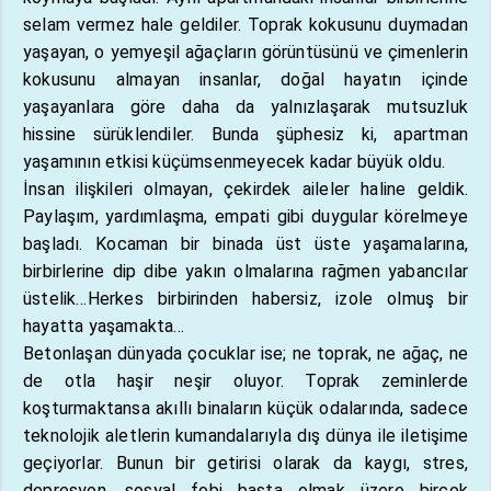
selam vermez hale geldiler. Toprak kokusunu duymadan
yaşayan, o yemyeşil ağaçların görüntüsünü ve çimenlerin
kokusunu almayan insanlar, doğal hayatın içinde
yaşayanlara göre daha da yalnızlaşarak mutsuzluk
hissine sürüklendiler. Bunda şüphesiz ki, apartman
yaşamının etkisi küçümsenmeyecek kadar büyük oldu.
İnsan ilişkileri olmayan, çekirdek aileler haline geldik.
Paylaşım, yardımlaşma, empati gibi duygular körelmeye
başladı. Kocaman bir binada üst üste yaşamalarına,
birbirlerine dip dibe yakın olmalarına rağmen yabancılar
üstelik…Herkes birbirinden habersiz, izole olmuş bir
hayatta yaşamakta…
Betonlaşan dünyada çocuklar ise; ne toprak, ne ağaç, ne
de otla haşir neşir oluyor. Toprak zeminlerde
koşturmaktansa akıllı binaların küçük odalarında, sadece
teknolojik aletlerin kumandalarıyla dış dünya ile iletişime
geçiyorlar. Bunun bir getirisi olarak da kaygı, stres,
depresyon, sosyal fobi başta olmak üzere birçok