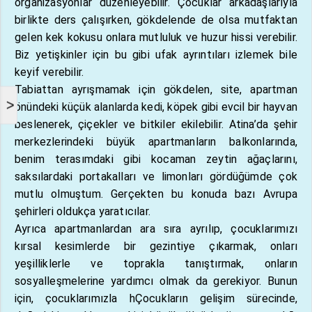
organizasyonlar düzenleyebilir. Çocuklar arkadaşlarıyla
birlikte ders çalışırken, gökdelende de olsa mutfaktan
gelen kek kokusu onlara mutluluk ve huzur hissi verebilir.
Biz yetişkinler için bu gibi ufak ayrıntıları izlemek bile
keyif verebilir.
Tabiattan ayrışmamak için gökdelen, site, apartman
>
önündeki küçük alanlarda kedi, köpek gibi evcil bir hayvan
beslenerek, çiçekler ve bitkiler ekilebilir. Atina’da şehir
merkezlerindeki büyük apartmanların balkonlarında,
benim terasımdaki gibi kocaman zeytin ağaçlarını,
saksılardaki portakalları ve limonları gördüğümde çok
mutlu olmuştum. Gerçekten bu konuda bazı Avrupa
şehirleri oldukça yaratıcılar.
Ayrıca apartmanlardan ara sıra ayrılıp, çocuklarımızı
kırsal kesimlerde bir gezintiye çıkarmak, onları
yeşilliklerle ve toprakla tanıştırmak, onların
sosyalleşmelerine yardımcı olmak da gerekiyor. Bunun
için, çocuklarımızla hÇocukların gelişim sürecinde,