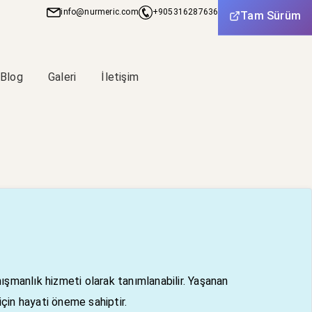
info@nurmeric.com
+905316287636
+905316287636
Tam Sürüm
Blog
Galeri
İletişim
ışmanlık hizmeti olarak tanımlanabilir. Yaşanan
çin hayati öneme sahiptir.