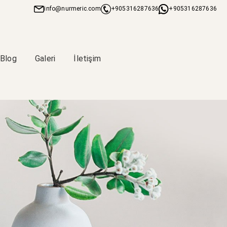
info@nurmeric.com
+905316287636
+905316287636
Blog
Galeri
İletişim