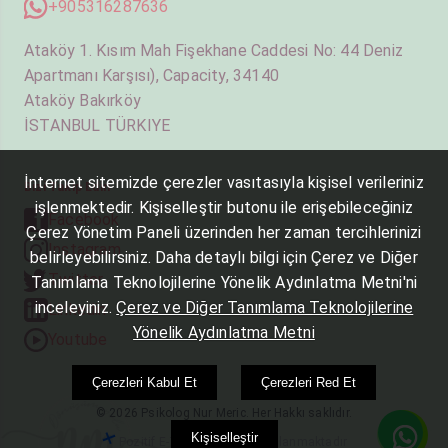
+905316287636
Ataköy 1. Kısım Mah Fişekhane Caddesi No: 44 Deniz
Apartmanı Karşısı), Capacity, 34140
Ataköy Bakırköy
İSTANBUL TÜRKIYE
İnternet sitemizde çerezler vasıtasıyla kişisel verileriniz
Bizi Takip Edin
işlenmektedir. Kişiselleştir butonu ile erişebileceğiniz
Facebook
Çerez Yönetim Paneli üzerinden her zaman tercihlerinizi
Instagram
belirleyebilirsiniz. Daha detaylı bilgi için Çerez ve Diğer
Twitter
Tanımlama Teknolojilerine Yönelik Aydınlatma Metni'ni
inceleyiniz.
Çerez ve Diğer Tanımlama Teknolojilerine
Linkedin
Yönelik Aydınlatma Metni
Youtube
Çerezleri Kabul Et
Çerezleri Red Et
© 2026 Psikolog Nur Meric. Her Hakkı saklıdır.
Kişiselleştir
Pozitif E-Ticaret Yazılımı Kullanmaktadır