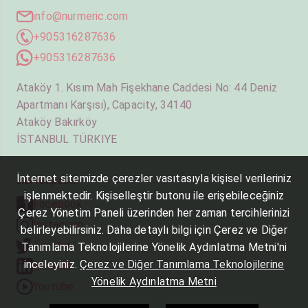
info@nurmeric.com
+905316287636
+905316287636
Ataköy 1. Kısım Mah Fişekhane Caddesi No: 44 Deniz
Apartmanı Karşısı), Capacity, 34140
Ataköy Bakırköy
İSTANBUL TÜRKIYE
İnternet sitemizde çerezler vasıtasıyla kişisel verileriniz
Bizi Takip Edin
işlenmektedir. Kişiselleştir butonu ile erişebileceğiniz
Facebook
Çerez Yönetim Paneli üzerinden her zaman tercihlerinizi
Instagram
belirleyebilirsiniz. Daha detaylı bilgi için Çerez ve Diğer
Twitter
Tanımlama Teknolojilerine Yönelik Aydınlatma Metni'ni
inceleyiniz.
Çerez ve Diğer Tanımlama Teknolojilerine
Linkedin
Yönelik Aydınlatma Metni
Youtube