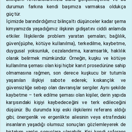
durumun farkına kendi başımıza varmaksa oldukça
güçtür.
İçimizde barındırdığımız bilinçaltı düşünceler kadar şema
kimyamızda yaşadığımız ilişkinin gidişatını ciddi anlamda
etkiler. İlişkilerde problem yaratan şemaları; bağlılık,
güven(şüphe, kötüye kullanılma), terkedilme, kaybetme,
duygusal yoksunluk, cezalandırma, karamsarlık, haklılık
olarak belirmek mümkündür. Örneğin, kuşku ve kötüye
kullanılma şeması olan kişi hiçbir kanıt prosedürüne sahip
olmamasına rağmen, son derece kuşkucu bir tutumla
yaşanılan ilişkiyi sabote ederek; kıskançlık ve
güvensizliğe sebep olan davranışlar sergiler. Aynı şekilde
kaybetme – terk edilme şeması olan kişiler, derin yapıda
karşısındaki kişiyi kaybedeceğini ve terk edileceğini
düşünür. Bu durumda kişi eski ilişkilerini referans aldığı
gibi; önergenlik ve ergenlikte ailesinin veya etrafındaki
insanların yaşadığı olumsuz sonuçları gözlemleyerek de
birtakım yanlış sonuçlara ulaşabilir. Kişi kendi referans