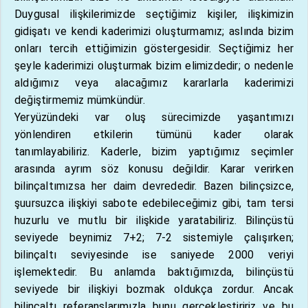
Duygusal ilişkilerimizde seçtiğimiz kişiler, ilişkimizin
gidişatı ve kendi kaderimizi oluşturmamız; aslında bizim
onları tercih ettiğimizin göstergesidir. Seçtiğimiz her
şeyle kaderimizi oluşturmak bizim elimizdedir; o nedenle
aldığımız veya alacağımız kararlarla kaderimizi
değiştirmemiz mümkündür.
Yeryüzündeki var oluş sürecimizde yaşantımızı
yönlendiren etkilerin tümünü kader olarak
tanımlayabiliriz. Kaderle, bizim yaptığımız seçimler
arasında ayrım söz konusu değildir. Karar verirken
bilinçaltımızsa her daim devrededir. Bazen bilinçsizce,
şuursuzca ilişkiyi sabote edebileceğimiz gibi, tam tersi
huzurlu ve mutlu bir ilişkide yaratabiliriz. Bilinçüstü
seviyede beynimiz 7+2; 7-2 sistemiyle çalışırken;
bilinçaltı seviyesinde ise saniyede 2000 veriyi
işlemektedir. Bu anlamda baktığımızda, bilinçüstü
seviyede bir ilişkiyi bozmak oldukça zordur. Ancak
bilinçaltı referanslarımızla bunu gerçekleştiririz ve bu