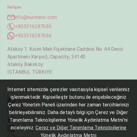
İletişim
info@nurmeric.com
+905316287636
+905316287636
Ataköy 1. Kısım Mah Fişekhane Caddesi No: 44 Deniz
Apartmanı Karşısı), Capacity, 34140
Ataköy Bakırköy
İSTANBUL TÜRKIYE
İnternet sitemizde çerezler vasıtasıyla kişisel verileriniz
Bizi Takip Edin
işlenmektedir. Kişiselleştir butonu ile erişebileceğiniz
Facebook
Çerez Yönetim Paneli üzerinden her zaman tercihlerinizi
Instagram
belirleyebilirsiniz. Daha detaylı bilgi için Çerez ve Diğer
Twitter
Tanımlama Teknolojilerine Yönelik Aydınlatma Metni'ni
inceleyiniz.
Çerez ve Diğer Tanımlama Teknolojilerine
Linkedin
Yönelik Aydınlatma Metni