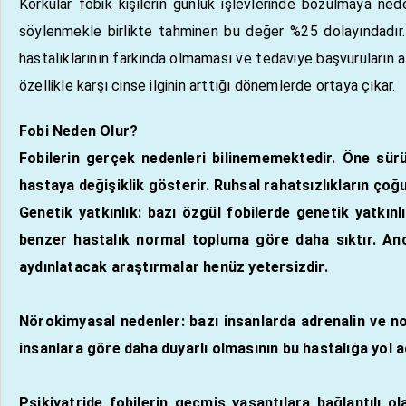
Korkular fobik kişilerin günlük işlevlerinde bozulmaya ned
söylenmekle birlikte tahminen bu değer %25 dolayındadır
hastalıklarının farkında olmaması ve tedaviye başvuruların a
özellikle karşı cinse ilginin arttığı dönemlerde ortaya çıkar.
Fobi Neden Olur?
Fobilerin gerçek nedenleri bilinememektedir. Öne sür
hastaya değişiklik gösterir. Ruhsal rahatsızlıkların çoğu
Genetik yatkınlık: bazı özgül
fobil
erde genetik yatkınl
benzer hastalık normal topluma göre daha sıktır. Anca
aydınlatacak araştırmalar henüz yetersizdir.
Nörokimyasal nedenler: bazı insanlarda adrenalin ve no
insanlara göre daha duyarlı olmasının bu hastalığa yol aç
Psikiyatride
fobi
lerin geçmiş yaşantılara bağlantılı o