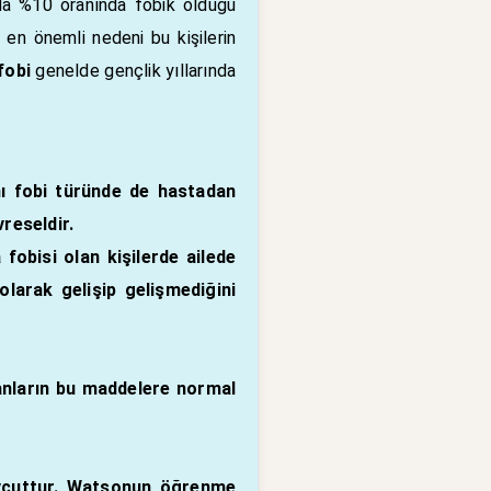
mda %10 oranında fobik olduğu
en önemli nedeni bu kişilerin
fobi
genelde gençlik yıllarında
nı fobi türünde de hastadan
reseldir.
fobisi olan kişilerde ailede
larak gelişip gelişmediğini
ganların bu maddelere normal
mevcuttur. Watsonun öğrenme