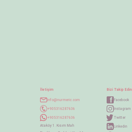
İletişim
Bizi Takip Edin
info@nurmeric.com
Facebook
+905316287636
Instagram
+905316287636
Twitter
Ataköy 1. Kısım Mah
Linkedin