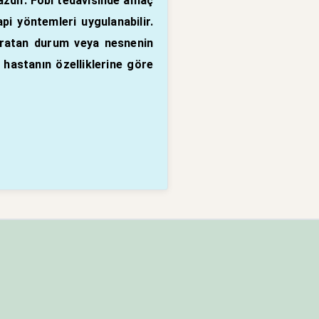
azdır.
Fobi
tedavisinde amaç
pi yöntemleri uygulanabilir.
yaratan durum veya nesnenin
e hastanın özelliklerine göre