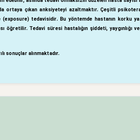
 edebilir, aslında tedavi olmaksızın düzelen hasta sayısı 
a ortaya çıkan anksiyeteyi azaltmaktır. Çeşitli psikotera
me (exposure) tedavisidir. Bu yöntemde hastanın korku 
 öğretilir. Tedavi süresi hastalığın şiddeti, yaygınlığı v
ılı sonuçlar alınmaktadır.