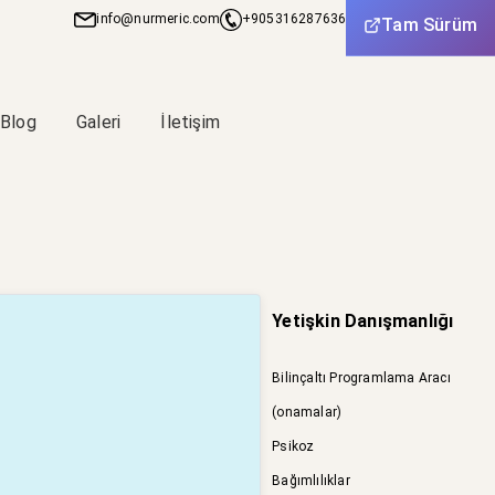
info@nurmeric.com
+905316287636
+905316287636
Tam Sürüm
Blog
Galeri
İletişim
Yetişkin Danışmanlığı
Bilinçaltı Programlama Aracı
(onamalar)
Psikoz
Bağımlılıklar