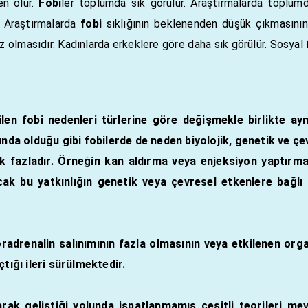
en olur.
Fobi
ler toplumda sık görülür. Araştırmalarda toplu
. Araştırmalarda
fobi
sıklığının beklenenden düşük çıkmasının 
z olmasıdır. Kadınlarda erkeklere göre daha sık görülür. Sosyal
ülen
fobi
nedenleri türlerine göre değişmekle birlikte ay
nda olduğu gibi fobilerde de neden biyolojik, genetik ve çev
ık fazladır. Örneğin kan aldırma veya enjeksiyon yaptırma 
k bu yatkınlığın genetik veya çevresel etkenlere bağlı o
radrenalin salınımının fazla olmasının veya etkilenen or
tığı ileri sürülmektedir.
larak geliştiği yolunda ispatlanmamış çeşitli teorileri 