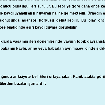
 sonucu oluştuğu ileri sürülür. Bu teoriye göre daha önce 
 ile kaygı uyandıran bir uyaran haline gelmektedir. Örneği
 sonucunda asansör korkusu geliştirebilir. Bu olay önc
re bindiğinde aşırı kaygı duyma görülebilir
uklarda yaşamın ileri dönemlerinde yaygın
fobi
k davranışl
babanın kaybı, anne veya babadan ayrılma,ev içinde şiddet
ığında anksiyete belirtileri ortaya çıkar. Panik atakta gör
tilerden bazıları şunlardır: