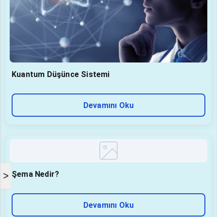
Kuantum Düşünce Sistemi
Devamını Oku
Şema Nedir?
>
Devamını Oku